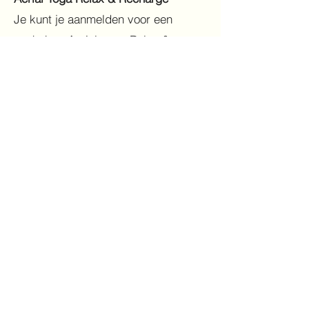
Je kunt je aanmelden voor een
workshop Aerial yoga Relax &
Recharge op
-
zaterdagochtend 23 mei van 10.00
uur tot 12.00 uur;
- zaterdagochtend 6 juni van 10.00
uur tot 12.00 uur;
- vrijdagochtend 12 juni van 10.00
uur tot 12.00 uur.
Aerial Yoga Asana
Je kunt je aanmelden voor een
workshop Aerial yoga Asana op
- zaterdagochtend 16 mei van 10.00
uur tot 12.00 uur;