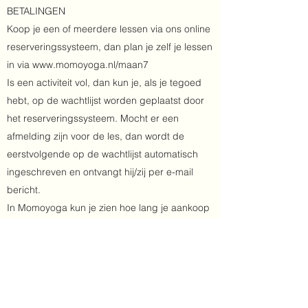
BETALINGEN
Koop je een of meerdere lessen via ons online
reserveringssysteem, dan plan je zelf je lessen
in via
www.momoyoga.nl/maan7
Is een activiteit vol, dan kun je, als je tegoed
hebt, op de wachtlijst worden geplaatst door
het reserveringssysteem. Mocht er een
afmelding zijn voor de les, dan wordt de
eerstvolgende op de wachtlijst automatisch
ingeschreven en ontvangt hij/zij per e-mail
bericht.
In Momoyoga kun je zien hoe lang je aankoop
geldig is (verschilt per product.) Bij SUP-yoga
is je tegoed geldig in het lopende seizoen
(april-september).
Je kunt jezelf via het reserveringssysteem tot
24 uur van tevoren afmelden met behoud van