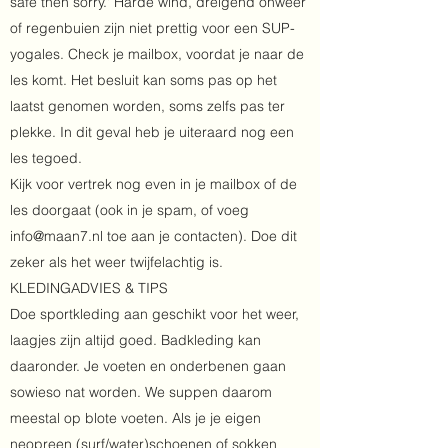
safe then sorry.' Harde wind, dreigend onweer
of regenbuien zijn niet prettig voor een SUP-
yogales. Check je mailbox, voordat je naar de
les komt. Het besluit kan soms pas op het
laatst genomen worden, soms zelfs pas ter
plekke. In dit geval heb je uiteraard nog een
les tegoed.
Kijk voor vertrek nog even in je mailbox of de
les doorgaat (ook in je spam, of voeg
info@maan7.nl
toe aan je contacten). Doe dit
zeker als het weer twijfelachtig is.
KLEDINGADVIES & TIPS
Doe sportkleding aan geschikt voor het weer,
laagjes zijn altijd goed. Badkleding kan
daaronder. Je voeten en onderbenen gaan
sowieso nat worden. We suppen daarom
meestal op blote voeten. Als je je eigen
neopreen (surf/water)schoenen of sokken